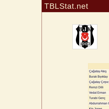
TBLStat.net
Çağatay Ateş
Burak Bıyıktay
Çağatay Çırpıc
Remzi Dilli
Vedat Erman
Turabi Genç
Abdurrahman 
Kip Jones