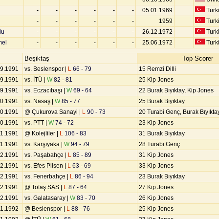
-
-
-
-
-
-
05.01.1969
Turk
-
-
-
-
-
-
1959
Turk
lu
-
-
-
-
-
-
26.12.1972
Turk
mel
-
-
-
-
-
-
25.06.1972
Turk
Beşiktaş
Top Scorer
09.1991
vs. Beslenspor |
L
66 - 79
15 Remzi Dilli
09.1991
vs. İTÜ |
W
82 - 81
25 Kip Jones
09.1991
vs. Eczacıbaşı |
W
69 - 64
22 Burak Bıyıktay, Kip Jones
10.1991
vs. Nasaş |
W
85 - 77
25 Burak Bıyıktay
10.1991
@ Çukurova Sanayi |
L
90 - 73
20 Turabi Genç, Burak Bıyıkta
10.1991
vs. PTT |
W
74 - 72
23 Kip Jones
11.1991
@ Kolejliler |
L
106 - 83
31 Burak Bıyıktay
11.1991
vs. Karşıyaka |
W
94 - 79
28 Turabi Genç
12.1991
vs. Paşabahçe |
L
85 - 89
31 Kip Jones
12.1991
vs. Efes Pilsen |
L
63 - 69
33 Kip Jones
12.1991
vs. Fenerbahçe |
L
86 - 94
23 Burak Bıyıktay
12.1991
@ Tofaş SAS |
L
87 - 64
27 Kip Jones
12.1991
vs. Galatasaray |
W
83 - 70
26 Kip Jones
01.1992
@ Beslenspor |
L
88 - 76
25 Kip Jones