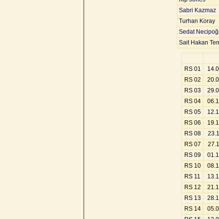
Sabri Kazmaz
Turhan Koray
Sedat Necipoğ
Sait Hakan Te
RS 01
14.
RS 02
20.
RS 03
29.
RS 04
06.
RS 05
12.
RS 06
19.
RS 08
23.
RS 07
27.
RS 09
01.
RS 10
08.
RS 11
13.
RS 12
21.
RS 13
28.
RS 14
05.