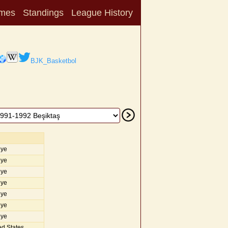
mes
Standings
League History
BJK_Basketbol
iye
iye
iye
iye
iye
iye
iye
d States