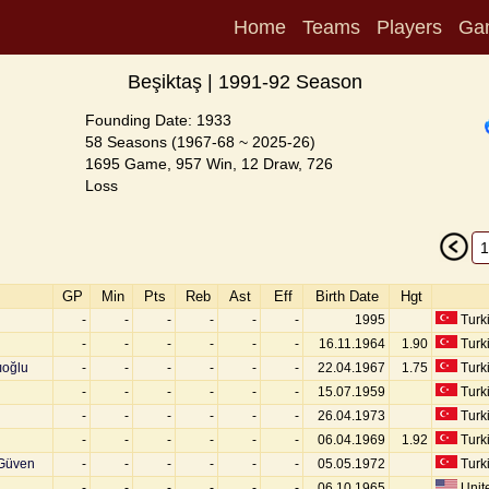
Home
Teams
Players
Ga
Beşiktaş | 1991-92 Season
Founding Date: 1933
58 Seasons (1967-68 ~ 2025-26)
1695 Game, 957 Win, 12 Draw, 726
Loss
GP
Min
Pts
Reb
Ast
Eff
Birth Date
Hgt
-
-
-
-
-
-
1995
Turk
-
-
-
-
-
-
16.11.1964
1.90
Turk
ıoğlu
-
-
-
-
-
-
22.04.1967
1.75
Turk
-
-
-
-
-
-
15.07.1959
Turk
-
-
-
-
-
-
26.04.1973
Turk
-
-
-
-
-
-
06.04.1969
1.92
Turk
Güven
-
-
-
-
-
-
05.05.1972
Turk
-
-
-
-
-
-
06.10.1965
Unite