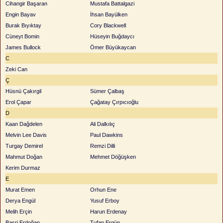
Cihangir Başaran
Mustafa Battalgazi
Engin Bayav
İhsan Bayülken
Burak Bıyıktay
Cory Blackwell
Cüneyt Bomin
Hüseyin Buğdaycı
James Bullock
Ömer Büyükaycan
C
Zeki Can
Ç
Hüsnü Çakırgil
Sümer Çalbaş
Erol Çapar
Çağatay Çırpıcıoğlu
D
Kaan Dağdelen
Ali Dalkılıç
Melvin Lee Davis
Paul Dawkins
Turgay Demirel
Remzi Dilli
Mahmut Doğan
Mehmet Döğüşken
Kerim Durmaz
E
Murat Emen
Orhun Ene
Derya Engül
Yusuf Erboy
Melih Erçin
Harun Erdenay
Basri Erdoğan
Tufan Ergün