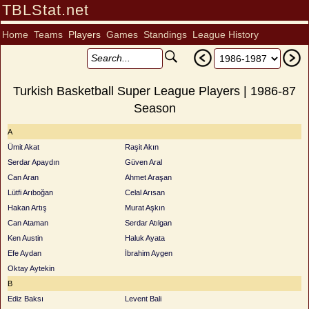
TBLStat.net
Home
Teams
Players
Games
Standings
League History
Turkish Basketball Super League Players | 1986-87
Season
A
Ümit Akat
Raşit Akın
Serdar Apaydın
Güven Aral
Can Aran
Ahmet Araşan
Lütfi Arıboğan
Celal Arısan
Hakan Artış
Murat Aşkın
Can Ataman
Serdar Atılgan
Ken Austin
Haluk Ayata
Efe Aydan
İbrahim Aygen
Oktay Aytekin
B
Ediz Baksı
Levent Bali