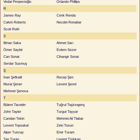
Vedat Penpecioğlu
Orlando Phillips
R
James Ray
Cenk Renda
Calvin Roberts
Necdet Ronabar
Scott Roth
S
Birtan Saka
Ahmet Sarı
Ömer Saybir
Erdem Sezer
Can Sonat
Cihangir Sonat
Serdar Susmuş
Ş
İnan Şefkatli
Recep Şen
Murat Şener
Levent Şenol
Mehmet Şenova
T
Bülent Tacettin
Tuğrul Taşkıngenç
John Taylor
Turgut Tayyar
Candan Tekin
Mehmet Ali Tlabar
Levent Topsakal
Zeki Tosun
Alper Tuncay
Emir Turam
Tan Turan
Levent Türkkan