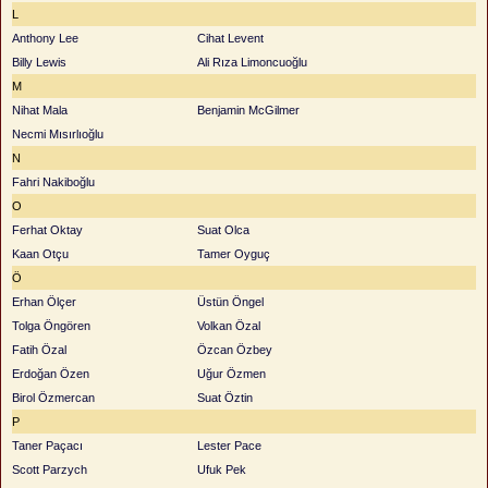
L
Anthony Lee
Cihat Levent
Billy Lewis
Ali Rıza Limoncuoğlu
M
Nihat Mala
Benjamin McGilmer
Necmi Mısırlıoğlu
N
Fahri Nakiboğlu
O
Ferhat Oktay
Suat Olca
Kaan Otçu
Tamer Oyguç
Ö
Erhan Ölçer
Üstün Öngel
Tolga Öngören
Volkan Özal
Fatih Özal
Özcan Özbey
Erdoğan Özen
Uğur Özmen
Birol Özmercan
Suat Öztin
P
Taner Paçacı
Lester Pace
Scott Parzych
Ufuk Pek