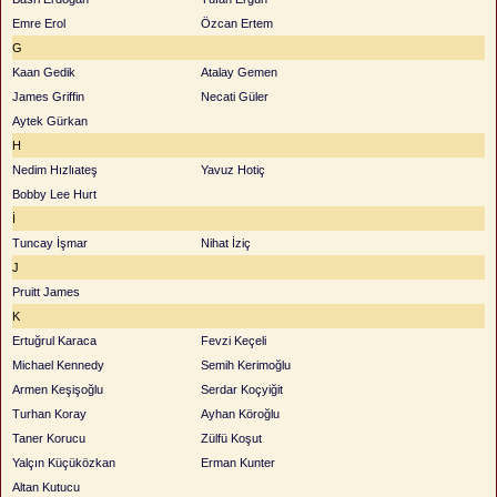
Emre Erol
Özcan Ertem
G
Kaan Gedik
Atalay Gemen
James Griffin
Necati Güler
Aytek Gürkan
H
Nedim Hızlıateş
Yavuz Hotiç
Bobby Lee Hurt
İ
Tuncay İşmar
Nihat İziç
J
Pruitt James
K
Ertuğrul Karaca
Fevzi Keçeli
Michael Kennedy
Semih Kerimoğlu
Armen Keşişoğlu
Serdar Koçyiğit
Turhan Koray
Ayhan Köroğlu
Taner Korucu
Zülfü Koşut
Yalçın Küçüközkan
Erman Kunter
Altan Kutucu