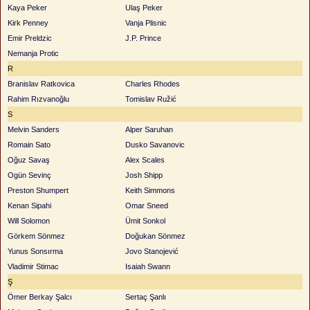
Kaya Peker
Ulaş Peker
Kirk Penney
Vanja Plisnic
Emir Preldzic
J.P. Prince
Nemanja Protic
R
Branislav Ratkovica
Charles Rhodes
Rahim Rızvanoğlu
Tomislav Ružić
S
Melvin Sanders
Alper Saruhan
Romain Sato
Dusko Savanovic
Oğuz Savaş
Alex Scales
Ogün Sevinç
Josh Shipp
Preston Shumpert
Keith Simmons
Kenan Sipahi
Omar Sneed
Will Solomon
Ümit Sonkol
Görkem Sönmez
Doğukan Sönmez
Yunus Sonsırma
Jovo Stanojević
Vladimir Stimac
Isaiah Swann
Ş
Ömer Berkay Şalcı
Sertaç Şanlı