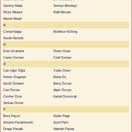
Sammy Mejia
Serkan Menteşe
Ricky Minard
Ralfi Mizrahi
Maxim Mutaf
N
Cemal Nalga
Boniface N'Dong
Austin Nichols
O
Eren Ocaktürk
Ömer Onan
Caner Osman
Cedi Osman
Ö
Can Uğur Öğüt
Tufan Önen
Pertev Öngüner
Reha Öz
Nezih Özbakır
Barış Özcan
Can Özcan
Alper Özcan
Cevher Özer
Kartal Özmızrak
Serkan Özver
P
Bora Paçun
Dylan Page
Artsiom Parakhouski
Asım Pars
Drago Pasalic
Valentin Pastal