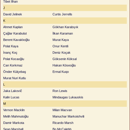
Tibet İlhan
J
David Jelinek
Curtis Jerrells
K
Ahmet Kaplan
Gökhan Karabıyık
Çağlar Karabulut
İlkan Karaman
Berent Kavaklıoğlu
Murat Kaya
Polat Kaya
Onur Kentli
İnanç Koç
Deniz Koçak
Polat Kocaoğlu
Göksenin Köksal
Can Korkmaz
Hakan Köseoğlu
Önder Külçebaş
Ermal Kuqo
Murat Nuri Kutlu
L
Jaka Lakovič
Ron Lewis
Kalin Lucas
Mindaugas Lukauskis
M
Vernon Macklin
Milan Macvan
Melih Mahmutoğlu
Manuchar Markoishvili
Damir Markota
Ricardo Marsh
Sean Marshall
Bo McCalebb