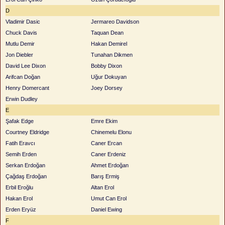
D
Vladimir Dasic
Jermareo Davidson
Chuck Davis
Taquan Dean
Mutlu Demir
Hakan Demirel
Jon Diebler
Tunahan Dikmen
David Lee Dixon
Bobby Dixon
Arifcan Doğan
Uğur Dokuyan
Henry Domercant
Joey Dorsey
Erwin Dudley
E
Şafak Edge
Emre Ekim
Courtney Eldridge
Chinemelu Elonu
Fatih Eravcı
Caner Ercan
Semih Erden
Caner Erdeniz
Serkan Erdoğan
Ahmet Erdoğan
Çağdaş Erdoğan
Barış Ermiş
Erbil Eroğlu
Altan Erol
Hakan Erol
Umut Can Erol
Erden Eryüz
Daniel Ewing
F