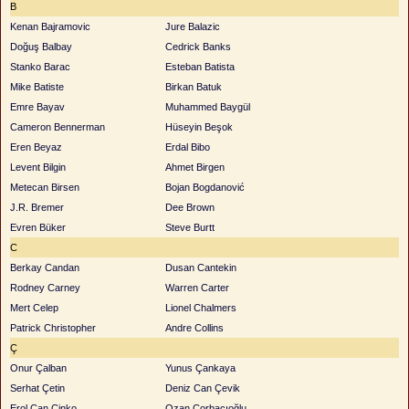
B
Kenan Bajramovic
Jure Balazic
Doğuş Balbay
Cedrick Banks
Stanko Barac
Esteban Batista
Mike Batiste
Birkan Batuk
Emre Bayav
Muhammed Baygül
Cameron Bennerman
Hüseyin Beşok
Eren Beyaz
Erdal Bibo
Levent Bilgin
Ahmet Birgen
Metecan Birsen
Bojan Bogdanović
J.R. Bremer
Dee Brown
Evren Büker
Steve Burtt
C
Berkay Candan
Dusan Cantekin
Rodney Carney
Warren Carter
Mert Celep
Lionel Chalmers
Patrick Christopher
Andre Collins
Ç
Onur Çalban
Yunus Çankaya
Serhat Çetin
Deniz Can Çevik
Erol Can Çinko
Ozan Çorbacıoğlu