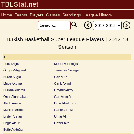
TBLStat.net
Home
Teams
Players
Games
Standings
League History
Turkish Basketball Super League Players | 2012-13
Season
A
Tutku Açık
Mesut Ademoğlu
Özgür Adıgüzel
Tunahan Akdoğan
Burak Akgül
Can Akın
Mutlu Akpınar
Cenk Akyol
Furkan Aldemir
Ceyhun Altay
Onur Altınmakas
Can Altıntığ
Alade Aminu
David Andersen
Marcus Arnold
Carlos Arroyo
Ender Arslan
Umar Atın
Engin Atsür
Hazer Avcı
Eyüp Aydoğan