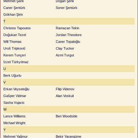
Mehmet Şanlı
Doğan Şenli
Caner Şentürk
Soner Şentürk
Gökhan Şirin
T
Christos Tapoutos
Ramazan Tekin
Doğukan Tezel
Jordan Theodore
Will Thomas
Caner Topaloğlu
Uroš Tripković
Clay Tucker
Kerem Tunçeri
Azmi Turgut
İzzet Türkyılmaz
U
Berk Uğurlu
V
Erkan Veyseloğlu
Filip Videnov
Gašper Vidmar
Alan Voskuil
Sasha Vujacic
W
Lance Williams
Ben Woodside
Michael Wright
Y
Mehmet Yağmur
Bekir Yarangüme