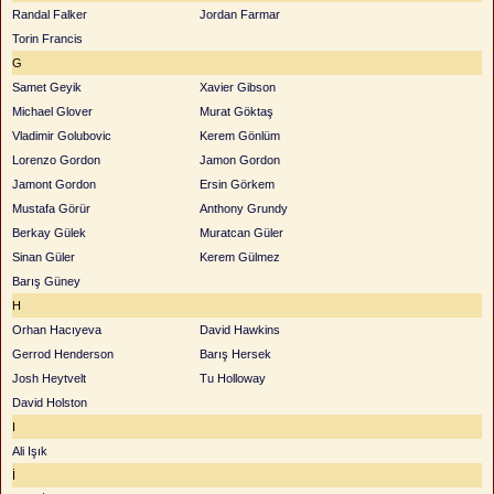
Randal Falker
Jordan Farmar
Torin Francis
G
Samet Geyik
Xavier Gibson
Michael Glover
Murat Göktaş
Vladimir Golubovic
Kerem Gönlüm
Lorenzo Gordon
Jamon Gordon
Jamont Gordon
Ersin Görkem
Mustafa Görür
Anthony Grundy
Berkay Gülek
Muratcan Güler
Sinan Güler
Kerem Gülmez
Barış Güney
H
Orhan Hacıyeva
David Hawkins
Gerrod Henderson
Barış Hersek
Josh Heytvelt
Tu Holloway
David Holston
I
Ali Işık
İ