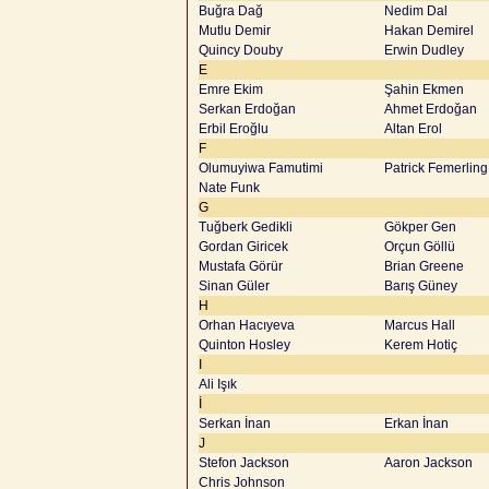
Buğra Dağ
Nedim Dal
Mutlu Demir
Hakan Demirel
Quincy Douby
Erwin Dudley
E
Emre Ekim
Şahin Ekmen
Serkan Erdoğan
Ahmet Erdoğan
Erbil Eroğlu
Altan Erol
F
Olumuyiwa Famutimi
Patrick Femerling
Nate Funk
G
Tuğberk Gedikli
Gökper Gen
Gordan Giricek
Orçun Göllü
Mustafa Görür
Brian Greene
Sinan Güler
Barış Güney
H
Orhan Hacıyeva
Marcus Hall
Quinton Hosley
Kerem Hotiç
I
Ali Işık
İ
Serkan İnan
Erkan İnan
J
Stefon Jackson
Aaron Jackson
Chris Johnson