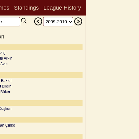
mes
Standings
League History
on
kış
lp Arkın
 Avcı
 Baxter
 Bilgin
 Büker
Coşkun
Can Çinko