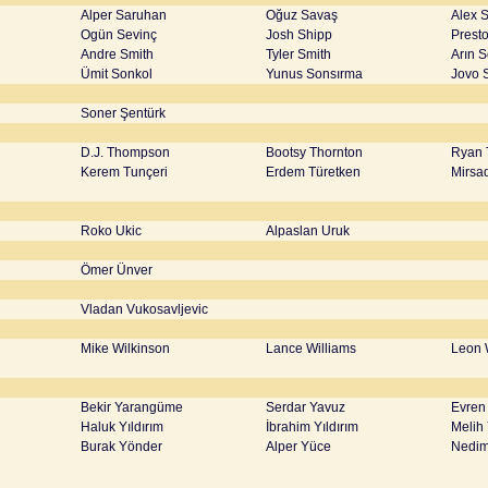
Alper Saruhan
Oğuz Savaş
Alex 
Ogün Sevinç
Josh Shipp
Prest
Andre Smith
Tyler Smith
Arın 
Ümit Sonkol
Yunus Sonsırma
Jovo 
Soner Şentürk
D.J. Thompson
Bootsy Thornton
Ryan 
Kerem Tunçeri
Erdem Türetken
Mirsa
Roko Ukic
Alpaslan Uruk
Ömer Ünver
Vladan Vukosavljevic
Mike Wilkinson
Lance Williams
Leon 
Bekir Yarangüme
Serdar Yavuz
Evren
Haluk Yıldırım
İbrahim Yıldırım
Melih 
Burak Yönder
Alper Yüce
Nedim