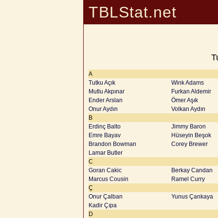
TBLStat.net
T
A
Tutku Açık
Wink Adams
Mutlu Akpınar
Furkan Aldemir
Ender Arslan
Ömer Aşık
Onur Aydın
Volkan Aydın
B
Erdinç Balto
Jimmy Baron
Emre Bayav
Hüseyin Beşok
Brandon Bowman
Corey Brewer
Lamar Butler
C
Goran Cakic
Berkay Candan
Marcus Cousin
Ramel Curry
Ç
Onur Çalban
Yunus Çankaya
Kadir Çıpa
D