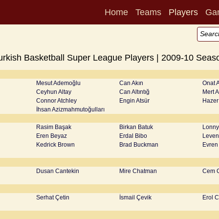
Home
Teams
Players
Ga
urkish Basketball Super League Players | 2009-10 Seas
Mesut Ademoğlu
Can Akın
Onat A
Ceyhun Altay
Can Altıntığ
Mert A
Connor Atchley
Engin Atsür
Hazer
İhsan Azizmahmutoğulları
Rasim Başak
Birkan Batuk
Lonny
Eren Beyaz
Erdal Bibo
Levent
Kedrick Brown
Brad Buckman
Evren
Dusan Cantekin
Mire Chatman
Cem 
Serhat Çetin
İsmail Çevik
Erol 