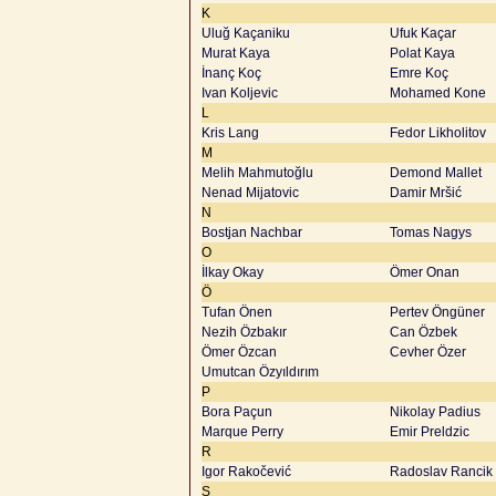
K
Uluğ Kaçaniku
Ufuk Kaçar
Murat Kaya
Polat Kaya
İnanç Koç
Emre Koç
Ivan Koljevic
Mohamed Kone
L
Kris Lang
Fedor Likholitov
M
Melih Mahmutoğlu
Demond Mallet
Nenad Mijatovic
Damir Mršić
N
Bostjan Nachbar
Tomas Nagys
O
İlkay Okay
Ömer Onan
Ö
Tufan Önen
Pertev Öngüner
Nezih Özbakır
Can Özbek
Ömer Özcan
Cevher Özer
Umutcan Özyıldırım
P
Bora Paçun
Nikolay Padius
Marque Perry
Emir Preldzic
R
Igor Rakočević
Radoslav Rancik
S