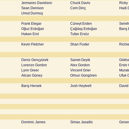
Jermareo Davidson
Chuck Davis
Ricky
Sean Denison
Cem Dinç
Hadi 
Umut Durmuş
Frank Elegar
Cüneyt Erden
Semih
Oğuz Erdoğan
Çağdaş Erdoğan
Barış 
Hakan Erol
Tufan Ersöz
Kevin Fletcher
Shan Foster
Richi
Deniz Gençyürek
Samet Geyik
Gökha
Lorenzo Gordon
Alex Gordon
Ersin
Lynn Greer
Vincent Grier
Murat
Alican Güney
Orhun Güngören
Ufuk 
Barış Hersek
Josh Heytvelt
David
Dominic James
Simas Jasaitis
Goran