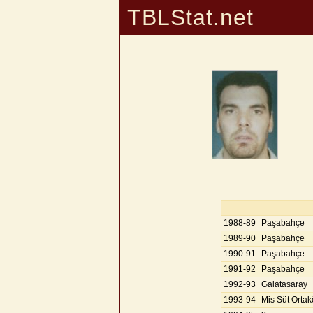
TBLStat.net
1988-89
Paşabahçe
1989-90
Paşabahçe
1990-91
Paşabahçe
1991-92
Paşabahçe
1992-93
Galatasaray
1993-94
Mis Süt Ortak