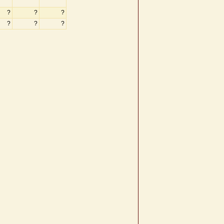
?
?
?
?
?
?