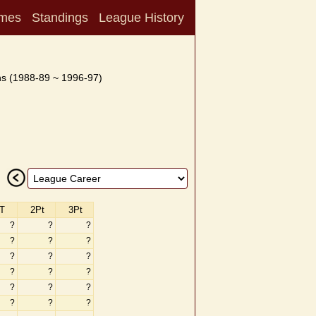
mes
Standings
League History
s (1988-89 ~ 1996-97)
T
2Pt
3Pt
?
?
?
?
?
?
?
?
?
?
?
?
?
?
?
?
?
?