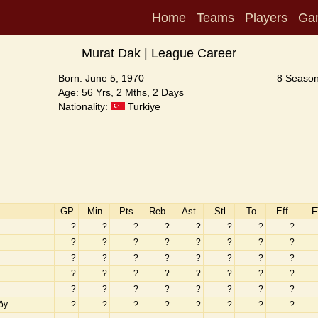
Home
Teams
Players
Ga
Murat Dak | League Career
Born: June 5, 1970
8 Season
Age: 56 Yrs, 2 Mths, 2 Days
Nationality:
Turkiye
GP
Min
Pts
Reb
Ast
Stl
To
Eff
F
?
?
?
?
?
?
?
?
?
?
?
?
?
?
?
?
?
?
?
?
?
?
?
?
?
?
?
?
?
?
?
?
?
?
?
?
?
?
?
?
öy
?
?
?
?
?
?
?
?