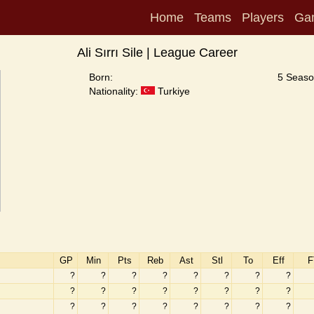
Home
Teams
Players
Ga
Ali Sırrı Sile | League Career
Born:
5 Seaso
Nationality:
Turkiye
GP
Min
Pts
Reb
Ast
Stl
To
Eff
F
?
?
?
?
?
?
?
?
?
?
?
?
?
?
?
?
?
?
?
?
?
?
?
?