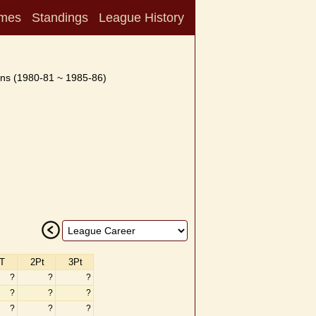
mes
Standings
League History
ns (1980-81 ~ 1985-86)
T
2Pt
3Pt
?
?
?
?
?
?
?
?
?