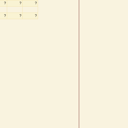
?
?
?
?
?
?