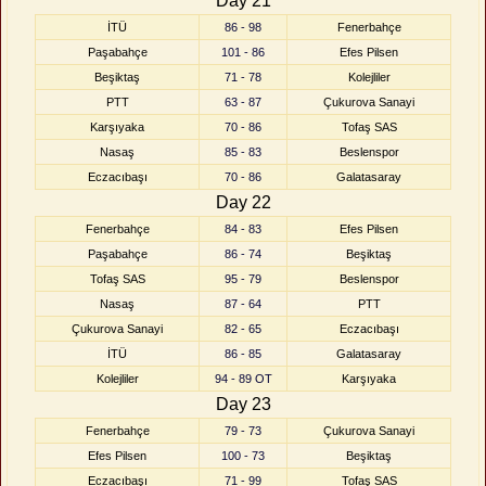
Day 21
İTÜ
86 - 98
Fenerbahçe
Paşabahçe
101 - 86
Efes Pilsen
Beşiktaş
71 - 78
Kolejliler
PTT
63 - 87
Çukurova Sanayi
Karşıyaka
70 - 86
Tofaş SAS
Nasaş
85 - 83
Beslenspor
Eczacıbaşı
70 - 86
Galatasaray
Day 22
Fenerbahçe
84 - 83
Efes Pilsen
Paşabahçe
86 - 74
Beşiktaş
Tofaş SAS
95 - 79
Beslenspor
Nasaş
87 - 64
PTT
Çukurova Sanayi
82 - 65
Eczacıbaşı
İTÜ
86 - 85
Galatasaray
Kolejliler
94 - 89 OT
Karşıyaka
Day 23
Fenerbahçe
79 - 73
Çukurova Sanayi
Efes Pilsen
100 - 73
Beşiktaş
Eczacıbaşı
71 - 99
Tofaş SAS