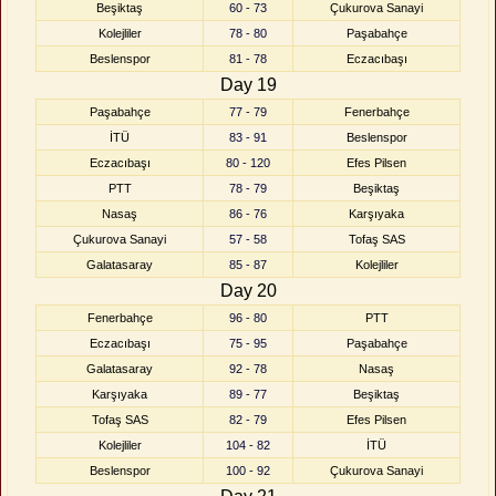
Beşiktaş
60 - 73
Çukurova Sanayi
Kolejliler
78 - 80
Paşabahçe
Beslenspor
81 - 78
Eczacıbaşı
Day 19
Paşabahçe
77 - 79
Fenerbahçe
İTÜ
83 - 91
Beslenspor
Eczacıbaşı
80 - 120
Efes Pilsen
PTT
78 - 79
Beşiktaş
Nasaş
86 - 76
Karşıyaka
Çukurova Sanayi
57 - 58
Tofaş SAS
Galatasaray
85 - 87
Kolejliler
Day 20
Fenerbahçe
96 - 80
PTT
Eczacıbaşı
75 - 95
Paşabahçe
Galatasaray
92 - 78
Nasaş
Karşıyaka
89 - 77
Beşiktaş
Tofaş SAS
82 - 79
Efes Pilsen
Kolejliler
104 - 82
İTÜ
Beslenspor
100 - 92
Çukurova Sanayi