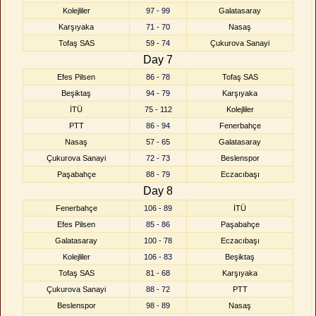
Kolejliler
97 - 99
Galatasaray
Karşıyaka
71 - 70
Nasaş
Tofaş SAS
59 - 74
Çukurova Sanayi
Day 7
Efes Pilsen
86 - 78
Tofaş SAS
Beşiktaş
94 - 79
Karşıyaka
İTÜ
75 - 112
Kolejliler
PTT
86 - 94
Fenerbahçe
Nasaş
57 - 65
Galatasaray
Çukurova Sanayi
72 - 73
Beslenspor
Paşabahçe
88 - 79
Eczacıbaşı
Day 8
Fenerbahçe
106 - 89
İTÜ
Efes Pilsen
85 - 86
Paşabahçe
Galatasaray
100 - 78
Eczacıbaşı
Kolejliler
106 - 83
Beşiktaş
Tofaş SAS
81 - 68
Karşıyaka
Çukurova Sanayi
88 - 72
PTT
Beslenspor
98 - 89
Nasaş