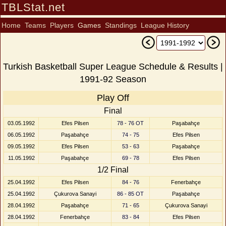
TBLStat.net
Home
Teams
Players
Games
Standings
League History
Turkish Basketball Super League Schedule & Results |
1991-92 Season
Play Off
Final
03.05.1992
Efes Pilsen
78 - 76 OT
Paşabahçe
06.05.1992
Paşabahçe
74 - 75
Efes Pilsen
09.05.1992
Efes Pilsen
53 - 63
Paşabahçe
11.05.1992
Paşabahçe
69 - 78
Efes Pilsen
1/2 Final
25.04.1992
Efes Pilsen
84 - 76
Fenerbahçe
25.04.1992
Çukurova Sanayi
86 - 85 OT
Paşabahçe
28.04.1992
Paşabahçe
71 - 65
Çukurova Sanayi
28.04.1992
Fenerbahçe
83 - 84
Efes Pilsen