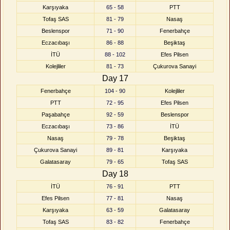
Karşıyaka
65 - 58
PTT
Tofaş SAS
81 - 79
Nasaş
Beslenspor
71 - 90
Fenerbahçe
Eczacıbaşı
86 - 88
Beşiktaş
İTÜ
88 - 102
Efes Pilsen
Kolejliler
81 - 73
Çukurova Sanayi
Day 17
Fenerbahçe
104 - 90
Kolejliler
PTT
72 - 95
Efes Pilsen
Paşabahçe
92 - 59
Beslenspor
Eczacıbaşı
73 - 86
İTÜ
Nasaş
79 - 78
Beşiktaş
Çukurova Sanayi
89 - 81
Karşıyaka
Galatasaray
79 - 65
Tofaş SAS
Day 18
İTÜ
76 - 91
PTT
Efes Pilsen
77 - 81
Nasaş
Karşıyaka
63 - 59
Galatasaray
Tofaş SAS
83 - 82
Fenerbahçe