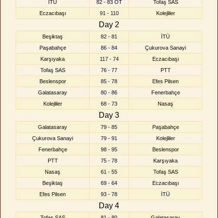
İTÜ
82 - 83 OT
Tofaş SAS
Eczacıbaşı
91 - 110
Kolejliler
Day 2
Beşiktaş
82 - 81
İTÜ
Paşabahçe
86 - 84
Çukurova Sanayi
Karşıyaka
117 - 74
Eczacıbaşı
Tofaş SAS
76 - 77
PTT
Beslenspor
85 - 78
Efes Pilsen
Galatasaray
80 - 86
Fenerbahçe
Kolejliler
68 - 73
Nasaş
Day 3
Galatasaray
79 - 85
Paşabahçe
Çukurova Sanayi
79 - 91
Kolejliler
Fenerbahçe
98 - 95
Beslenspor
PTT
75 - 78
Karşıyaka
Nasaş
61 - 55
Tofaş SAS
Beşiktaş
69 - 64
Eczacıbaşı
Efes Pilsen
93 - 78
İTÜ
Day 4
Tofaş SAS
81 - 80
Galatasaray