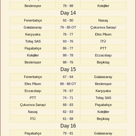
Beslenspor
78 - 88
Kolejliler
Day 14
Fenerbahçe
92 - 80
Nasaş
Galatasaray
79 - 85 OT
Çukurova Sanayi
Karşıyaka
76 - 77
Efes Pilsen
Tofaş SAS
93 - 76
İTÜ
Paşabahçe
86 - 77
PTT
Kolejliler
88 - 78
Eczacıbaşı
Beslenspor
88 - 76
Beşiktaş
Day 15
Fenerbahçe
67 - 64
Galatasaray
Efes Pilsen
89 - 88 OT
Beslenspor
Eczacıbaşı
76 - 67
Karşıyaka
PTT
74 - 71
Tofaş SAS
Çukurova Sanayi
68 - 83
Paşabahçe
Nasaş
82 - 83
Kolejliler
İTÜ
61 - 68
Beşiktaş
Day 16
Paşabahçe
79 - 81
Galatasaray