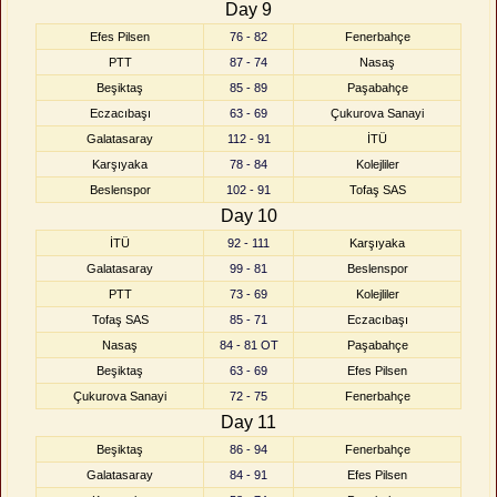
Day 9
Efes Pilsen
76 - 82
Fenerbahçe
PTT
87 - 74
Nasaş
Beşiktaş
85 - 89
Paşabahçe
Eczacıbaşı
63 - 69
Çukurova Sanayi
Galatasaray
112 - 91
İTÜ
Karşıyaka
78 - 84
Kolejliler
Beslenspor
102 - 91
Tofaş SAS
Day 10
İTÜ
92 - 111
Karşıyaka
Galatasaray
99 - 81
Beslenspor
PTT
73 - 69
Kolejliler
Tofaş SAS
85 - 71
Eczacıbaşı
Nasaş
84 - 81 OT
Paşabahçe
Beşiktaş
63 - 69
Efes Pilsen
Çukurova Sanayi
72 - 75
Fenerbahçe
Day 11
Beşiktaş
86 - 94
Fenerbahçe
Galatasaray
84 - 91
Efes Pilsen