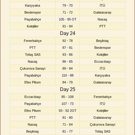
Karşıyaka
79 - 70
İTÜ
Beslenspor
71 - 72
Galatasaray
Paşabahçe
105 - 95 OT
Nasaş
Kolejliler
91 - 84
PTT
Day 24
Fenerbahçe
92 - 78
Beşiktaş
PTT
87 - 81
Beslenspor
Tofaş SAS
93 - 86
Kolejliler
Nasaş
86 - 65
Eczacıbaşı
Çukurova Sanayi
89 - 84
İTÜ
Paşabahçe
110 - 88
Karşıyaka
Efes Pilsen
84 - 79
Galatasaray
Day 25
Eczacıbaşı
85 - 108
Fenerbahçe
Paşabahçe
107 - 73
İTÜ
Efes Pilsen
93 - 92 2OT
Kolejliler
PTT
81 - 80
Galatasaray
Nasaş
71 - 64
Çukurova Sanayi
Beşiktaş
81 - 77
Tofaş SAS