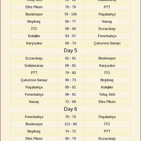
Efes Pilsen
78 - 79
PTT
Beslenspor
78 - 106
Paşabahçe
Beşiktaş
85 - 77
Nasaş
İTÜ
89 - 66
Eczacıbaşı
Kolejliler
93 - 97
Fenerbahçe
Karşıyaka
69 - 74
Çukurova Sanayi
Day 5
Eczacıbaşı
82 - 81
Beslenspor
Galatasaray
89 - 82
Karşıyaka
PTT
79 - 80
İTÜ
Çukurova Sanayi
90 - 73
Beşiktaş
Paşabahçe
89 - 92
Kolejliler
Fenerbahçe
98 - 81
Tofaş SAS
Nasaş
72 - 68
Efes Pilsen
Day 6
Fenerbahçe
78 - 79
Paşabahçe
Beslenspor
113 - 80
İTÜ
Beşiktaş
74 - 72
PTT
Efes Pilsen
90 - 79
Eczacıbaşı