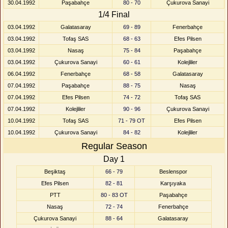
30.04.1992
Paşabahçe
80 - 70
Çukurova Sanayi
1/4 Final
03.04.1992
Galatasaray
69 - 89
Fenerbahçe
03.04.1992
Tofaş SAS
68 - 63
Efes Pilsen
03.04.1992
Nasaş
75 - 84
Paşabahçe
03.04.1992
Çukurova Sanayi
60 - 61
Kolejliler
06.04.1992
Fenerbahçe
68 - 58
Galatasaray
07.04.1992
Paşabahçe
88 - 75
Nasaş
07.04.1992
Efes Pilsen
74 - 72
Tofaş SAS
07.04.1992
Kolejliler
90 - 96
Çukurova Sanayi
10.04.1992
Tofaş SAS
71 - 79 OT
Efes Pilsen
10.04.1992
Çukurova Sanayi
84 - 82
Kolejliler
Regular Season
Day 1
Beşiktaş
66 - 79
Beslenspor
Efes Pilsen
82 - 81
Karşıyaka
PTT
80 - 83 OT
Paşabahçe
Nasaş
72 - 74
Fenerbahçe
Çukurova Sanayi
88 - 64
Galatasaray