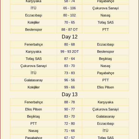
Karşıyaka
58 - 74
Paşabahçe
İTÜ
65 - 106
Çukurova Sanayi
Eczacıbaşı
80 - 102
Nasaş
Kolejliler
70 - 65
Tofaş SAS
Beslenspor
88 - 87 OT
PTT
Day 12
Fenerbahçe
80 - 68
Eczacıbaşı
Karşıyaka
99 - 93 2OT
Beslenspor
Tofaş SAS
87 - 64
Beşiktaş
Çukurova Sanayi
83 - 70
Nasaş
İTÜ
73 - 83
Paşabahçe
Galatasaray
96 - 56
PTT
Kolejliler
99 - 66
Efes Pilsen
Day 13
Fenerbahçe
88 - 78
Karşıyaka
Efes Pilsen
90 - 77
Çukurova Sanayi
Beşiktaş
83 - 70
Galatasaray
PTT
72 - 80
Eczacıbaşı
Nasaş
71 - 66
İTÜ
Paşabahçe
67 - 57
Tofaş SAS