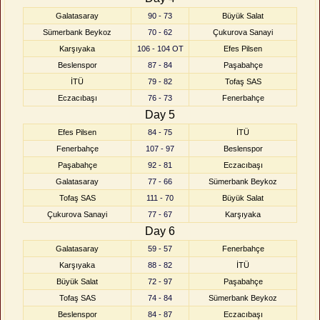
Galatasaray
90 - 73
Büyük Salat
Sümerbank Beykoz
70 - 62
Çukurova Sanayi
Karşıyaka
106 - 104 OT
Efes Pilsen
Beslenspor
87 - 84
Paşabahçe
İTÜ
79 - 82
Tofaş SAS
Eczacıbaşı
76 - 73
Fenerbahçe
Day 5
Efes Pilsen
84 - 75
İTÜ
Fenerbahçe
107 - 97
Beslenspor
Paşabahçe
92 - 81
Eczacıbaşı
Galatasaray
77 - 66
Sümerbank Beykoz
Tofaş SAS
111 - 70
Büyük Salat
Çukurova Sanayi
77 - 67
Karşıyaka
Day 6
Galatasaray
59 - 57
Fenerbahçe
Karşıyaka
88 - 82
İTÜ
Büyük Salat
72 - 97
Paşabahçe
Tofaş SAS
74 - 84
Sümerbank Beykoz
Beslenspor
84 - 87
Eczacıbaşı