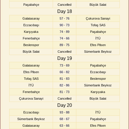
Paşabahçe
Cancelled
Büyük Salat
Day 18
Galatasaray
57 - 76
Çukurova Sanayi
Eczacıbaşı
90 - 73
Tofaş SAS
Karşıyaka
74 - 89
Paşabahçe
Fenerbahçe
74 - 66
İTÜ
Beslenspor
89 - 75
Efes Pilsen
Büyük Salat
Cancelled
Sümerbank Beykoz
Day 19
Galatasaray
73 - 69
Paşabahçe
Efes Pilsen
66 - 82
Eczacıbaşı
Tofaş SAS
81 - 83
Beslenspor
İTÜ
82 - 86
Sümerbank Beykoz
Fenerbahçe
81 - 73
Karşıyaka
Çukurova Sanayi
Cancelled
Büyük Salat
Day 20
Eczacıbaşı
93 - 88
İTÜ
Sümerbank Beykoz
68 - 67
Paşabahçe
Galatasaray
63 - 66
Efes Pilsen