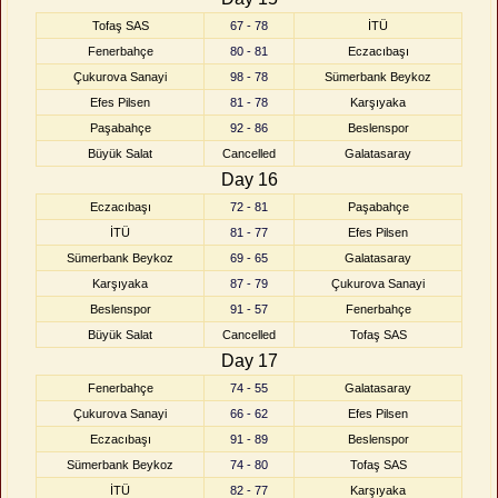
Tofaş SAS
67 - 78
İTÜ
Fenerbahçe
80 - 81
Eczacıbaşı
Çukurova Sanayi
98 - 78
Sümerbank Beykoz
Efes Pilsen
81 - 78
Karşıyaka
Paşabahçe
92 - 86
Beslenspor
Büyük Salat
Cancelled
Galatasaray
Day 16
Eczacıbaşı
72 - 81
Paşabahçe
İTÜ
81 - 77
Efes Pilsen
Sümerbank Beykoz
69 - 65
Galatasaray
Karşıyaka
87 - 79
Çukurova Sanayi
Beslenspor
91 - 57
Fenerbahçe
Büyük Salat
Cancelled
Tofaş SAS
Day 17
Fenerbahçe
74 - 55
Galatasaray
Çukurova Sanayi
66 - 62
Efes Pilsen
Eczacıbaşı
91 - 89
Beslenspor
Sümerbank Beykoz
74 - 80
Tofaş SAS
İTÜ
82 - 77
Karşıyaka