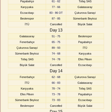
Paşabahçe
61 - 62
Tofaş SAS
Karşıyaka
77 - 66
Galatasaray
Eczacıbaşı
83 - 86 OT
Çukurova Sanayi
Beslenspor
87 - 85
Sümerbank Beykoz
İTÜ
Cancelled
Büyük Salat
Day 13
Galatasaray
51 - 75
Beslenspor
Fenerbahçe
65 - 75
Paşabahçe
Çukurova Sanayi
89 - 93
İTÜ
Sümerbank Beykoz
74 - 68
Karşıyaka
Tofaş SAS
74 - 78
Efes Pilsen
Büyük Salat
Cancelled
Eczacıbaşı
Day 14
Fenerbahçe
62 - 68
Çukurova Sanayi
İTÜ
66 - 83
Galatasaray
Karşıyaka
78 - 74
Tofaş SAS
Efes Pilsen
73 - 78
Paşabahçe
Sümerbank Beykoz
73 - 83
Eczacıbaşı
Beslenspor
Cancelled
Büyük Salat
Day 15