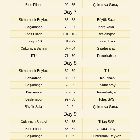
Efes Pilsen
90 - 65
Çukurova Sanayi
Day 7
Sümerbank Beykoz
85 - 68
Büyük Salat
Paşabahçe
75 - 67
Karşıyaka
Efes Pilsen
101 - 102
Beslenspor
Tofaş SAS
81 - 79
Eczacıbaşı
Çukurova Sanayi
87 - 84
Galatasaray
İTÜ
71 - 70
Fenerbahçe
Day 8
Sümerbank Beykoz
69 - 59
İTÜ
Eczacıbaşı
83 - 87
Efes Pilsen
Paşabahçe
62 - 65
Galatasaray
Karşıyaka
56 - 67
Fenerbahçe
Beslenspor
92 - 88
Tofaş SAS
Büyük Salat
0 - 2
Çukurova Sanayi
Day 9
Çukurova Sanayi
89 - 75
Tofaş SAS
Efes Pilsen
68 - 64
Galatasaray
Paşabahçe
90 - 89
Sümerbank Beykoz