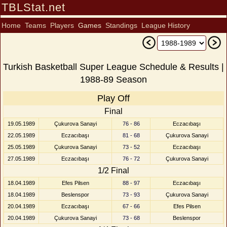
TBLStat.net
Home
Teams
Players
Games
Standings
League History
Turkish Basketball Super League Schedule & Results |
1988-89 Season
Play Off
Final
19.05.1989
Çukurova Sanayi
76 - 86
Eczacıbaşı
22.05.1989
Eczacıbaşı
81 - 68
Çukurova Sanayi
25.05.1989
Çukurova Sanayi
73 - 52
Eczacıbaşı
27.05.1989
Eczacıbaşı
76 - 72
Çukurova Sanayi
1/2 Final
18.04.1989
Efes Pilsen
88 - 97
Eczacıbaşı
18.04.1989
Beslenspor
73 - 93
Çukurova Sanayi
20.04.1989
Eczacıbaşı
67 - 66
Efes Pilsen
20.04.1989
Çukurova Sanayi
73 - 68
Beslenspor