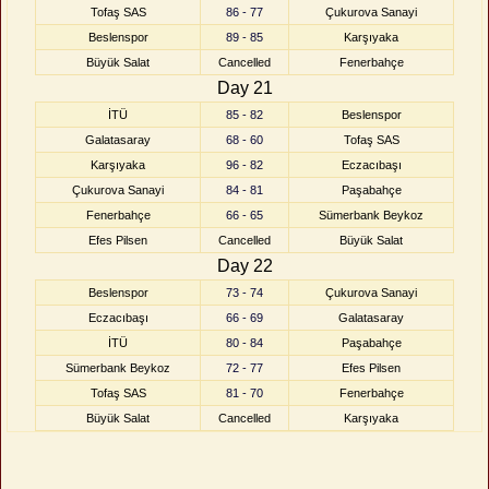
Tofaş SAS
86 - 77
Çukurova Sanayi
Beslenspor
89 - 85
Karşıyaka
Büyük Salat
Cancelled
Fenerbahçe
Day 21
İTÜ
85 - 82
Beslenspor
Galatasaray
68 - 60
Tofaş SAS
Karşıyaka
96 - 82
Eczacıbaşı
Çukurova Sanayi
84 - 81
Paşabahçe
Fenerbahçe
66 - 65
Sümerbank Beykoz
Efes Pilsen
Cancelled
Büyük Salat
Day 22
Beslenspor
73 - 74
Çukurova Sanayi
Eczacıbaşı
66 - 69
Galatasaray
İTÜ
80 - 84
Paşabahçe
Sümerbank Beykoz
72 - 77
Efes Pilsen
Tofaş SAS
81 - 70
Fenerbahçe
Büyük Salat
Cancelled
Karşıyaka