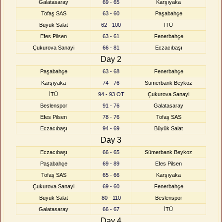
Galatasaray
69 - 65
Karşıyaka
Tofaş SAS
63 - 60
Paşabahçe
Büyük Salat
62 - 100
İTÜ
Efes Pilsen
63 - 61
Fenerbahçe
Çukurova Sanayi
66 - 81
Eczacıbaşı
Day 2
Paşabahçe
63 - 68
Fenerbahçe
Karşıyaka
74 - 76
Sümerbank Beykoz
İTÜ
94 - 93 OT
Çukurova Sanayi
Beslenspor
91 - 76
Galatasaray
Efes Pilsen
78 - 76
Tofaş SAS
Eczacıbaşı
94 - 69
Büyük Salat
Day 3
Eczacıbaşı
66 - 65
Sümerbank Beykoz
Paşabahçe
69 - 89
Efes Pilsen
Tofaş SAS
65 - 66
Karşıyaka
Çukurova Sanayi
69 - 60
Fenerbahçe
Büyük Salat
80 - 110
Beslenspor
Galatasaray
66 - 67
İTÜ
Day 4