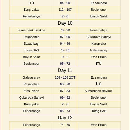
İTÜ
84 - 90
Eczacıbaşı
Karşıyaka
112 - 107
Beslenspor
Fenerbahçe
2 - 0
Büyük Salat
Day 10
Sümerbank Beykoz
76 - 90
Fenerbahçe
Paşabahçe
87 - 90
Çukurova Sanayi
Eczacıbaşı
94 - 86
Karşıyaka
Tofaş SAS
75 - 81
Galatasaray
Büyük Salat
0 - 2
Efes Pilsen
Beslenspor
95 - 72
İTÜ
Day 11
Galatasaray
106 - 108 2OT
Eczacıbaşı
Paşabahçe
66 - 78
İTÜ
Efes Pilsen
87 - 83
Sümerbank Beykoz
Çukurova Sanayi
99 - 92
Beslenspor
Karşıyaka
2 - 0
Büyük Salat
Fenerbahçe
86 - 73
Tofaş SAS
Day 12
Fenerbahçe
74 - 70
Efes Pilsen