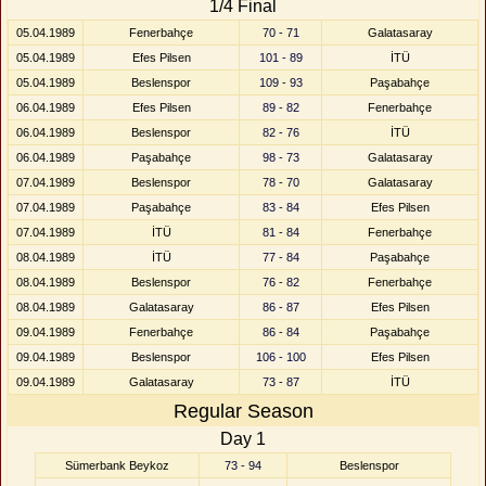
1/4 Final
05.04.1989
Fenerbahçe
70 - 71
Galatasaray
05.04.1989
Efes Pilsen
101 - 89
İTÜ
05.04.1989
Beslenspor
109 - 93
Paşabahçe
06.04.1989
Efes Pilsen
89 - 82
Fenerbahçe
06.04.1989
Beslenspor
82 - 76
İTÜ
06.04.1989
Paşabahçe
98 - 73
Galatasaray
07.04.1989
Beslenspor
78 - 70
Galatasaray
07.04.1989
Paşabahçe
83 - 84
Efes Pilsen
07.04.1989
İTÜ
81 - 84
Fenerbahçe
08.04.1989
İTÜ
77 - 84
Paşabahçe
08.04.1989
Beslenspor
76 - 82
Fenerbahçe
08.04.1989
Galatasaray
86 - 87
Efes Pilsen
09.04.1989
Fenerbahçe
86 - 84
Paşabahçe
09.04.1989
Beslenspor
106 - 100
Efes Pilsen
09.04.1989
Galatasaray
73 - 87
İTÜ
Regular Season
Day 1
Sümerbank Beykoz
73 - 94
Beslenspor