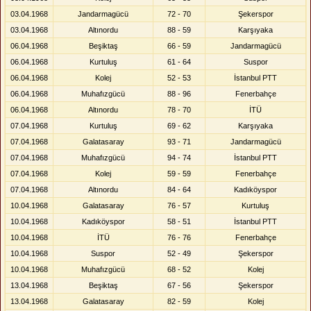
03.04.1968
Jandarmagücü
72 - 70
Şekerspor
03.04.1968
Altınordu
88 - 59
Karşıyaka
06.04.1968
Beşiktaş
66 - 59
Jandarmagücü
06.04.1968
Kurtuluş
61 - 64
Suspor
06.04.1968
Kolej
52 - 53
İstanbul PTT
06.04.1968
Muhafızgücü
88 - 96
Fenerbahçe
06.04.1968
Altınordu
78 - 70
İTÜ
07.04.1968
Kurtuluş
69 - 62
Karşıyaka
07.04.1968
Galatasaray
93 - 71
Jandarmagücü
07.04.1968
Muhafızgücü
94 - 74
İstanbul PTT
07.04.1968
Kolej
59 - 59
Fenerbahçe
07.04.1968
Altınordu
84 - 64
Kadıköyspor
10.04.1968
Galatasaray
76 - 57
Kurtuluş
10.04.1968
Kadıköyspor
58 - 51
İstanbul PTT
10.04.1968
İTÜ
76 - 76
Fenerbahçe
10.04.1968
Suspor
52 - 49
Şekerspor
10.04.1968
Muhafızgücü
68 - 52
Kolej
13.04.1968
Beşiktaş
67 - 56
Şekerspor
13.04.1968
Galatasaray
82 - 59
Kolej