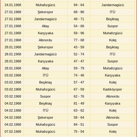
24.01.1968
Muhafızgücü
94 - 64
Jandarmagücü
27.01.1968
Şekerspor
68 - 86
İTÜ
27.01.1968
Jandarmagücü
49 - 71
Beşiktaş
27.01.1968
Altay
54 - 66
Suspor
27.01.1968
Karşıyaka
59 - 96
Muhafızgücü
27.01.1968
Altınordu
77 - 68
Kolej
28.01.1968
Şekerspor
43 - 59
Beşiktaş
28.01.1968
Jandarmagücü
52 - 74
İTÜ
28.01.1968
Karşıyaka
47 - 47
Suspor
28.01.1968
Altay
59 - 79
Muhafızgücü
03.02.1968
İTÜ
74 - 46
Karşıyaka
03.02.1968
Beşiktaş
57 - 47
Kolej
03.02.1968
Muhafızgücü
67 - 59
Kadıköyspor
03.02.1968
Suspor
62 - 76
Altınordu
04.02.1968
Beşiktaş
81 - 49
Karşıyaka
04.02.1968
İTÜ
63 - 62
Kolej
04.02.1968
Şekerspor
58 - 64
Altınordu
04.02.1968
Muhafızgücü
84 - 51
Suspor
07.02.1968
Muhafızgücü
75 - 54
Kolej