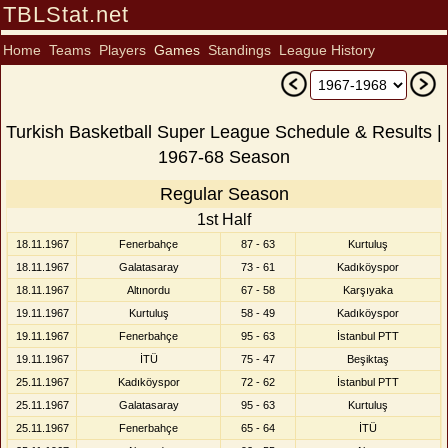
TBLStat.net
Home
Teams
Players
Games
Standings
League History
Turkish Basketball Super League Schedule & Results |
1967-68 Season
Regular Season
1st Half
18.11.1967
Fenerbahçe
87 - 63
Kurtuluş
18.11.1967
Galatasaray
73 - 61
Kadıköyspor
18.11.1967
Altınordu
67 - 58
Karşıyaka
19.11.1967
Kurtuluş
58 - 49
Kadıköyspor
19.11.1967
Fenerbahçe
95 - 63
İstanbul PTT
19.11.1967
İTÜ
75 - 47
Beşiktaş
25.11.1967
Kadıköyspor
72 - 62
İstanbul PTT
25.11.1967
Galatasaray
95 - 63
Kurtuluş
25.11.1967
Fenerbahçe
65 - 64
İTÜ