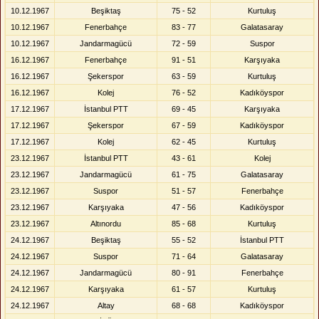
10.12.1967
Beşiktaş
75 - 52
Kurtuluş
10.12.1967
Fenerbahçe
83 - 77
Galatasaray
10.12.1967
Jandarmagücü
72 - 59
Suspor
16.12.1967
Fenerbahçe
91 - 51
Karşıyaka
16.12.1967
Şekerspor
63 - 59
Kurtuluş
16.12.1967
Kolej
76 - 52
Kadıköyspor
17.12.1967
İstanbul PTT
69 - 45
Karşıyaka
17.12.1967
Şekerspor
67 - 59
Kadıköyspor
17.12.1967
Kolej
62 - 45
Kurtuluş
23.12.1967
İstanbul PTT
43 - 61
Kolej
23.12.1967
Jandarmagücü
61 - 75
Galatasaray
23.12.1967
Suspor
51 - 57
Fenerbahçe
23.12.1967
Karşıyaka
47 - 56
Kadıköyspor
23.12.1967
Altınordu
85 - 68
Kurtuluş
24.12.1967
Beşiktaş
55 - 52
İstanbul PTT
24.12.1967
Suspor
71 - 64
Galatasaray
24.12.1967
Jandarmagücü
80 - 91
Fenerbahçe
24.12.1967
Karşıyaka
61 - 57
Kurtuluş
24.12.1967
Altay
68 - 68
Kadıköyspor