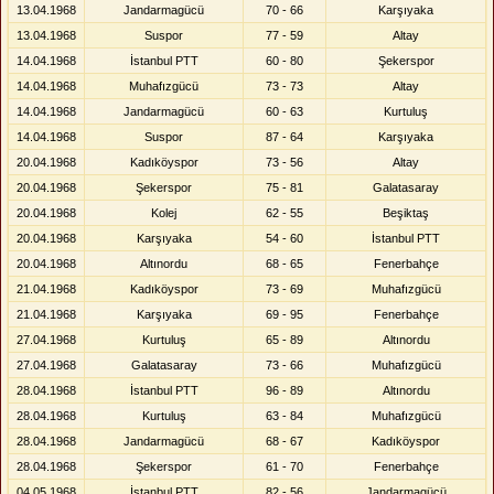
13.04.1968
Jandarmagücü
70 - 66
Karşıyaka
13.04.1968
Suspor
77 - 59
Altay
14.04.1968
İstanbul PTT
60 - 80
Şekerspor
14.04.1968
Muhafızgücü
73 - 73
Altay
14.04.1968
Jandarmagücü
60 - 63
Kurtuluş
14.04.1968
Suspor
87 - 64
Karşıyaka
20.04.1968
Kadıköyspor
73 - 56
Altay
20.04.1968
Şekerspor
75 - 81
Galatasaray
20.04.1968
Kolej
62 - 55
Beşiktaş
20.04.1968
Karşıyaka
54 - 60
İstanbul PTT
20.04.1968
Altınordu
68 - 65
Fenerbahçe
21.04.1968
Kadıköyspor
73 - 69
Muhafızgücü
21.04.1968
Karşıyaka
69 - 95
Fenerbahçe
27.04.1968
Kurtuluş
65 - 89
Altınordu
27.04.1968
Galatasaray
73 - 66
Muhafızgücü
28.04.1968
İstanbul PTT
96 - 89
Altınordu
28.04.1968
Kurtuluş
63 - 84
Muhafızgücü
28.04.1968
Jandarmagücü
68 - 67
Kadıköyspor
28.04.1968
Şekerspor
61 - 70
Fenerbahçe
04.05.1968
İstanbul PTT
82 - 56
Jandarmagücü