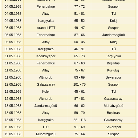
04.05.1968
Fenerbahçe
77 - 72
Suspor
04.05.1968
Altay
51 - 81
İTÜ
04.05.1968
Karşıyaka
65 - 52
Kolej
05.05.1968
İstanbul PTT
49 - 47
Suspor
05.05.1968
Fenerbahçe
87 - 66
Jandarmagücü
05.05.1968
Altay
60 - 45
Kolej
05.05.1968
Karşıyaka
46 - 91
İTÜ
11.05.1968
Kadıköyspor
65 - 73
Karşıyaka
11.05.1968
Fenerbahçe
67 - 63
Beşiktaş
11.05.1968
Altay
75 - 67
Kurtuluş
11.05.1968
Altınordu
83 - 69
Şekerspor
12.05.1968
Galatasaray
101 - 75
Suspor
12.05.1968
Kolej
45 - 61
İTÜ
12.05.1968
Altınordu
87 - 81
Galatasaray
18.05.1968
Jandarmagücü
66 - 62
Muhafızgücü
18.05.1968
Altay
59 - 70
Beşiktaş
18.05.1968
Karşıyaka
56 - 113
Galatasaray
19.05.1968
İTÜ
91 - 69
Şekerspor
19.05.1968
Muhafızgücü
75 - 64
Suspor