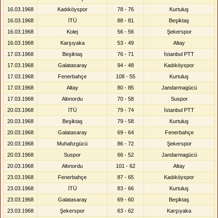
16.03.1968
Kadıköyspor
78 - 76
Kurtuluş
16.03.1968
İTÜ
88 - 81
Beşiktaş
16.03.1968
Kolej
56 - 56
Şekerspor
16.03.1968
Karşıyaka
53 - 49
Altay
17.03.1968
Beşiktaş
76 - 71
İstanbul PTT
17.03.1968
Galatasaray
94 - 48
Kadıköyspor
17.03.1968
Fenerbahçe
108 - 55
Kurtuluş
17.03.1968
Altay
80 - 85
Jandarmagücü
17.03.1968
Altınordu
70 - 58
Suspor
20.03.1968
İTÜ
79 - 74
İstanbul PTT
20.03.1968
Beşiktaş
79 - 58
Kurtuluş
20.03.1968
Galatasaray
69 - 64
Fenerbahçe
20.03.1968
Muhafızgücü
86 - 72
Şekerspor
20.03.1968
Suspor
66 - 52
Jandarmagücü
20.03.1968
Altınordu
101 - 62
Altay
23.03.1968
Fenerbahçe
87 - 65
Kadıköyspor
23.03.1968
İTÜ
83 - 66
Kurtuluş
23.03.1968
Galatasaray
69 - 60
Beşiktaş
23.03.1968
Şekerspor
63 - 62
Karşıyaka