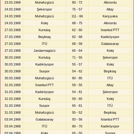
23.03.1968
Muhafızgücü
80 - 72
Altınordu
24.03.1968
Şekerspor
75 - 57
Altay
24.03.1968
Muhafızgücü
111 - 66
Karşıyaka
24.03.1968
Kolej
68 - 75
Altınordu
27.03.1968
Kurtuluş
62 - 60
İstanbul PTT
27.03.1968
Beşiktaş
82 - 68
Kadıköyspor
27.03.1968
İTÜ
68 - 58
Galatasaray
27.03.1968
Jandarmagücü
65 - 64
Kolej
30.03.1968
Kurtuluş
71 - 55
Şekerspor
30.03.1968
Kadıköyspor
55 - 57
Kolej
30.03.1968
Suspor
54 - 62
Beşiktaş
30.03.1968
Muhafızgücü
80 - 85
İTÜ
31.03.1968
İstanbul PTT
59 - 55
Altay
31.03.1968
Kadıköyspor
54 - 81
Şekerspor
31.03.1968
Kurtuluş
59 - 65
Kolej
31.03.1968
Suspor
65 - 81
İTÜ
31.03.1968
Muhafızgücü
55 - 52
Beşiktaş
03.04.1968
Galatasaray
93 - 56
İstanbul PTT
03.04.1968
İTÜ
80 - 70
Kadıköyspor
03.04.1968
Kolej
65 - 55
Suspor