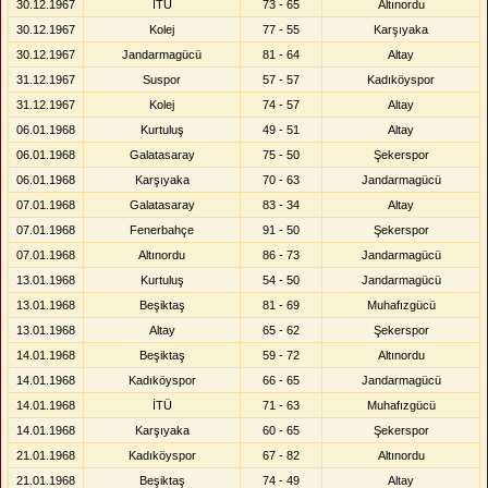
30.12.1967
İTÜ
73 - 65
Altınordu
30.12.1967
Kolej
77 - 55
Karşıyaka
30.12.1967
Jandarmagücü
81 - 64
Altay
31.12.1967
Suspor
57 - 57
Kadıköyspor
31.12.1967
Kolej
74 - 57
Altay
06.01.1968
Kurtuluş
49 - 51
Altay
06.01.1968
Galatasaray
75 - 50
Şekerspor
06.01.1968
Karşıyaka
70 - 63
Jandarmagücü
07.01.1968
Galatasaray
83 - 34
Altay
07.01.1968
Fenerbahçe
91 - 50
Şekerspor
07.01.1968
Altınordu
86 - 73
Jandarmagücü
13.01.1968
Kurtuluş
54 - 50
Jandarmagücü
13.01.1968
Beşiktaş
81 - 69
Muhafızgücü
13.01.1968
Altay
65 - 62
Şekerspor
14.01.1968
Beşiktaş
59 - 72
Altınordu
14.01.1968
Kadıköyspor
66 - 65
Jandarmagücü
14.01.1968
İTÜ
71 - 63
Muhafızgücü
14.01.1968
Karşıyaka
60 - 65
Şekerspor
21.01.1968
Kadıköyspor
67 - 82
Altınordu
21.01.1968
Beşiktaş
74 - 49
Altay