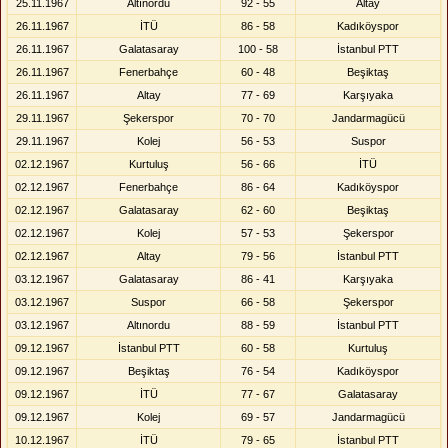
25.11.1967
Altınordu
92 - 55
Altay
26.11.1967
İTÜ
86 - 58
Kadıköyspor
26.11.1967
Galatasaray
100 - 58
İstanbul PTT
26.11.1967
Fenerbahçe
60 - 48
Beşiktaş
26.11.1967
Altay
77 - 69
Karşıyaka
29.11.1967
Şekerspor
70 - 70
Jandarmagücü
29.11.1967
Kolej
56 - 53
Suspor
02.12.1967
Kurtuluş
56 - 66
İTÜ
02.12.1967
Fenerbahçe
86 - 64
Kadıköyspor
02.12.1967
Galatasaray
62 - 60
Beşiktaş
02.12.1967
Kolej
57 - 53
Şekerspor
02.12.1967
Altay
79 - 56
İstanbul PTT
03.12.1967
Galatasaray
86 - 41
Karşıyaka
03.12.1967
Suspor
66 - 58
Şekerspor
03.12.1967
Altınordu
88 - 59
İstanbul PTT
09.12.1967
İstanbul PTT
60 - 58
Kurtuluş
09.12.1967
Beşiktaş
76 - 54
Kadıköyspor
09.12.1967
İTÜ
77 - 67
Galatasaray
09.12.1967
Kolej
69 - 57
Jandarmagücü
10.12.1967
İTÜ
79 - 65
İstanbul PTT