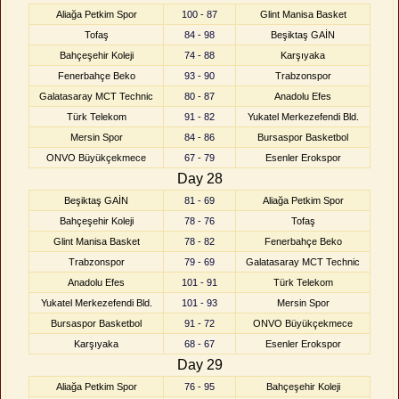
Aliağa Petkim Spor
100 - 87
Glint Manisa Basket
Tofaş
84 - 98
Beşiktaş GAİN
Bahçeşehir Koleji
74 - 88
Karşıyaka
Fenerbahçe Beko
93 - 90
Trabzonspor
Galatasaray MCT Technic
80 - 87
Anadolu Efes
Türk Telekom
91 - 82
Yukatel Merkezefendi Bld.
Mersin Spor
84 - 86
Bursaspor Basketbol
ONVO Büyükçekmece
67 - 79
Esenler Erokspor
Day 28
Beşiktaş GAİN
81 - 69
Aliağa Petkim Spor
Bahçeşehir Koleji
78 - 76
Tofaş
Glint Manisa Basket
78 - 82
Fenerbahçe Beko
Trabzonspor
79 - 69
Galatasaray MCT Technic
Anadolu Efes
101 - 91
Türk Telekom
Yukatel Merkezefendi Bld.
101 - 93
Mersin Spor
Bursaspor Basketbol
91 - 72
ONVO Büyükçekmece
Karşıyaka
68 - 67
Esenler Erokspor
Day 29
Aliağa Petkim Spor
76 - 95
Bahçeşehir Koleji