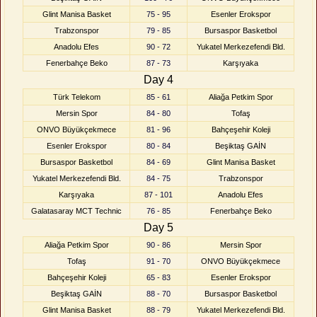
Glint Manisa Basket
75 - 95
Esenler Erokspor
Trabzonspor
79 - 85
Bursaspor Basketbol
Anadolu Efes
90 - 72
Yukatel Merkezefendi Bld.
Fenerbahçe Beko
87 - 73
Karşıyaka
Day 4
Türk Telekom
85 - 61
Aliağa Petkim Spor
Mersin Spor
84 - 80
Tofaş
ONVO Büyükçekmece
81 - 96
Bahçeşehir Koleji
Esenler Erokspor
80 - 84
Beşiktaş GAİN
Bursaspor Basketbol
84 - 69
Glint Manisa Basket
Yukatel Merkezefendi Bld.
84 - 75
Trabzonspor
Karşıyaka
87 - 101
Anadolu Efes
Galatasaray MCT Technic
76 - 85
Fenerbahçe Beko
Day 5
Aliağa Petkim Spor
90 - 86
Mersin Spor
Tofaş
91 - 70
ONVO Büyükçekmece
Bahçeşehir Koleji
65 - 83
Esenler Erokspor
Beşiktaş GAİN
88 - 70
Bursaspor Basketbol
Glint Manisa Basket
88 - 79
Yukatel Merkezefendi Bld.