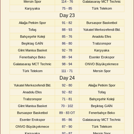
Mersin Spor
114 - 76
Galatasaray MCT Technic
Karşıyaka
75 - 85
Türk Telekom
Day 23
Aliağa Petkim Spor
91 - 82
Bursaspor Basketbol
Tofaş
88 - 93
Yukatel Merkezefendi Bld.
Bahçeşehir Koleji
85 - 76
Anadolu Efes
Beşiktaş GAİN
86 - 80
Trabzonspor
Glint Manisa Basket
92 - 78
Karşıyaka
Fenerbahçe Beko
88 - 94
Esenler Erokspor
Galatasaray MCT Technic
98 - 94
ONVO Büyükçekmece
Türk Telekom
111 - 71
Mersin Spor
Day 24
Yukatel Merkezefendi Bld.
92 - 80
Aliağa Petkim Spor
Anadolu Efes
92 - 82
Tofaş
Trabzonspor
71 - 81
Bahçeşehir Koleji
Glint Manisa Basket
70 - 102
Beşiktaş GAİN
Bursaspor Basketbol
89 - 83 OT
Fenerbahçe Beko
Esenler Erokspor
85 - 86
Galatasaray MCT Technic
ONVO Büyükçekmece
87 - 90
Türk Telekom
Karşıyaka
92 - 87
Mersin Spor