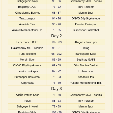
Bahçeşehir Koleji
93 - 86
Galatasaray MCT Technic
Beşiktaş GAİN
77 - 72
Türk Telekom
Glint Manisa Basket
68 - 87
Mersin Spor
Trabzonspor
94 - 76
ONVO Büyükçekmece
Anadolu Efes
90 - 76
Esenler Erokspor
Yukatel Merkezefendi Bld.
75 - 65
Bursaspor Basketbol
Day 2
Fenerbahçe Beko
105 - 83
Aliağa Petkim Spor
Galatasaray MCT Technic
93 - 91
Tofaş
Türk Telekom
98 - 102
Bahçeşehir Koleji
Mersin Spor
86 - 99
Beşiktaş GAİN
ONVO Büyükçekmece
69 - 89
Glint Manisa Basket
Esenler Erokspor
67 - 72
Trabzonspor
Bursaspor Basketbol
73 - 93
Anadolu Efes
Karşıyaka
76 - 69
Yukatel Merkezefendi Bld.
Day 3
Aliağa Petkim Spor
75 - 80
Galatasaray MCT Technic
Tofaş
85 - 73
Türk Telekom
Bahçeşehir Koleji
72 - 69
Mersin Spor
Beşiktaş GAİN
100 - 76
ONVO Büyükçekmece