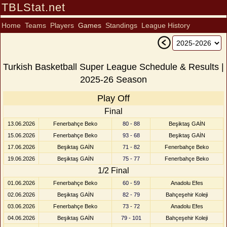
TBLStat.net
Home
Teams
Players
Games
Standings
League History
Turkish Basketball Super League Schedule & Results |
2025-26 Season
Play Off
Final
13.06.2026
Fenerbahçe Beko
80 - 88
Beşiktaş GAİN
15.06.2026
Fenerbahçe Beko
93 - 68
Beşiktaş GAİN
17.06.2026
Beşiktaş GAİN
71 - 82
Fenerbahçe Beko
19.06.2026
Beşiktaş GAİN
75 - 77
Fenerbahçe Beko
1/2 Final
01.06.2026
Fenerbahçe Beko
60 - 59
Anadolu Efes
02.06.2026
Beşiktaş GAİN
82 - 79
Bahçeşehir Koleji
03.06.2026
Fenerbahçe Beko
73 - 72
Anadolu Efes
04.06.2026
Beşiktaş GAİN
79 - 101
Bahçeşehir Koleji