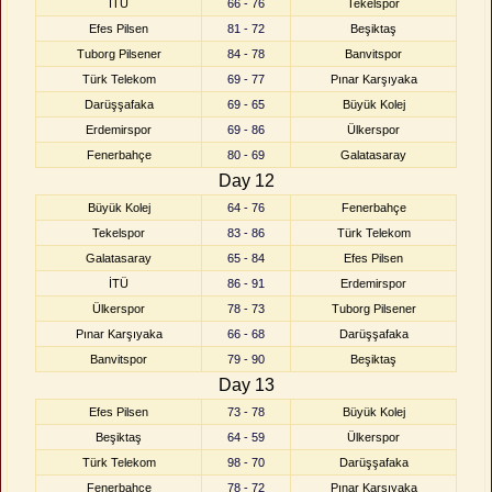
İTÜ
66 - 76
Tekelspor
Efes Pilsen
81 - 72
Beşiktaş
Tuborg Pilsener
84 - 78
Banvitspor
Türk Telekom
69 - 77
Pınar Karşıyaka
Darüşşafaka
69 - 65
Büyük Kolej
Erdemirspor
69 - 86
Ülkerspor
Fenerbahçe
80 - 69
Galatasaray
Day 12
Büyük Kolej
64 - 76
Fenerbahçe
Tekelspor
83 - 86
Türk Telekom
Galatasaray
65 - 84
Efes Pilsen
İTÜ
86 - 91
Erdemirspor
Ülkerspor
78 - 73
Tuborg Pilsener
Pınar Karşıyaka
66 - 68
Darüşşafaka
Banvitspor
79 - 90
Beşiktaş
Day 13
Efes Pilsen
73 - 78
Büyük Kolej
Beşiktaş
64 - 59
Ülkerspor
Türk Telekom
98 - 70
Darüşşafaka
Fenerbahçe
78 - 72
Pınar Karşıyaka