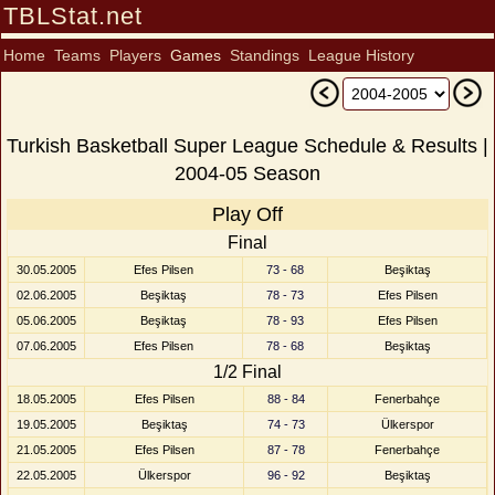
TBLStat.net
Home
Teams
Players
Games
Standings
League History
Turkish Basketball Super League Schedule & Results |
2004-05 Season
Play Off
Final
30.05.2005
Efes Pilsen
73 - 68
Beşiktaş
02.06.2005
Beşiktaş
78 - 73
Efes Pilsen
05.06.2005
Beşiktaş
78 - 93
Efes Pilsen
07.06.2005
Efes Pilsen
78 - 68
Beşiktaş
1/2 Final
18.05.2005
Efes Pilsen
88 - 84
Fenerbahçe
19.05.2005
Beşiktaş
74 - 73
Ülkerspor
21.05.2005
Efes Pilsen
87 - 78
Fenerbahçe
22.05.2005
Ülkerspor
96 - 92
Beşiktaş