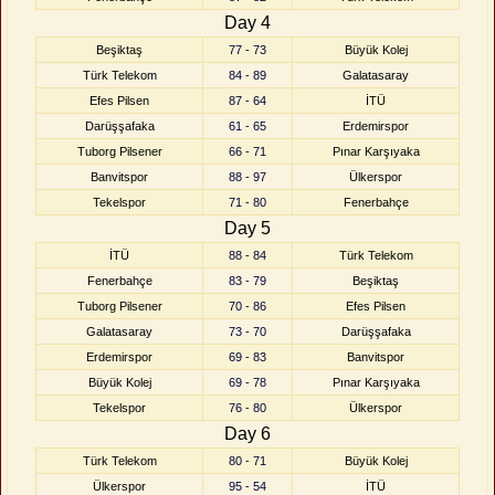
Day 4
Beşiktaş
77 - 73
Büyük Kolej
Türk Telekom
84 - 89
Galatasaray
Efes Pilsen
87 - 64
İTÜ
Darüşşafaka
61 - 65
Erdemirspor
Tuborg Pilsener
66 - 71
Pınar Karşıyaka
Banvitspor
88 - 97
Ülkerspor
Tekelspor
71 - 80
Fenerbahçe
Day 5
İTÜ
88 - 84
Türk Telekom
Fenerbahçe
83 - 79
Beşiktaş
Tuborg Pilsener
70 - 86
Efes Pilsen
Galatasaray
73 - 70
Darüşşafaka
Erdemirspor
69 - 83
Banvitspor
Büyük Kolej
69 - 78
Pınar Karşıyaka
Tekelspor
76 - 80
Ülkerspor
Day 6
Türk Telekom
80 - 71
Büyük Kolej
Ülkerspor
95 - 54
İTÜ