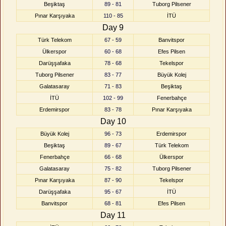
Beşiktaş
89 - 81
Tuborg Pilsener
Pınar Karşıyaka
110 - 85
İTÜ
Day 9
Türk Telekom
67 - 59
Banvitspor
Ülkerspor
60 - 68
Efes Pilsen
Darüşşafaka
78 - 68
Tekelspor
Tuborg Pilsener
83 - 77
Büyük Kolej
Galatasaray
71 - 83
Beşiktaş
İTÜ
102 - 99
Fenerbahçe
Erdemirspor
83 - 78
Pınar Karşıyaka
Day 10
Büyük Kolej
96 - 73
Erdemirspor
Beşiktaş
89 - 67
Türk Telekom
Fenerbahçe
66 - 68
Ülkerspor
Galatasaray
75 - 82
Tuborg Pilsener
Pınar Karşıyaka
87 - 90
Tekelspor
Darüşşafaka
95 - 67
İTÜ
Banvitspor
68 - 81
Efes Pilsen
Day 11