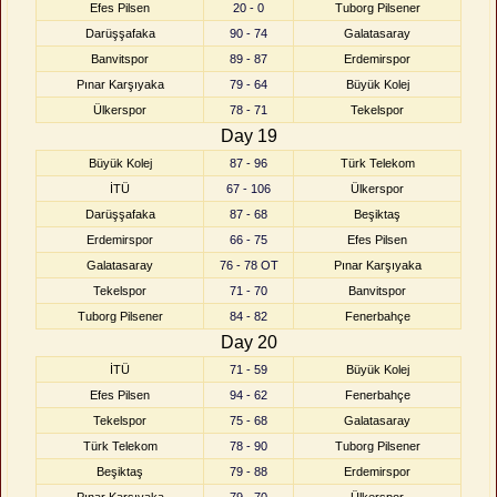
Efes Pilsen
20 - 0
Tuborg Pilsener
Darüşşafaka
90 - 74
Galatasaray
Banvitspor
89 - 87
Erdemirspor
Pınar Karşıyaka
79 - 64
Büyük Kolej
Ülkerspor
78 - 71
Tekelspor
Day 19
Büyük Kolej
87 - 96
Türk Telekom
İTÜ
67 - 106
Ülkerspor
Darüşşafaka
87 - 68
Beşiktaş
Erdemirspor
66 - 75
Efes Pilsen
Galatasaray
76 - 78 OT
Pınar Karşıyaka
Tekelspor
71 - 70
Banvitspor
Tuborg Pilsener
84 - 82
Fenerbahçe
Day 20
İTÜ
71 - 59
Büyük Kolej
Efes Pilsen
94 - 62
Fenerbahçe
Tekelspor
75 - 68
Galatasaray
Türk Telekom
78 - 90
Tuborg Pilsener
Beşiktaş
79 - 88
Erdemirspor