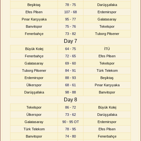
Beşiktaş
78 - 75
Darüşşafaka
Efes Pilsen
107 - 68
Erdemirspor
Pınar Karşıyaka
95 - 77
Galatasaray
Banvitspor
75 - 76
Tekelspor
Fenerbahçe
73 - 82
Tuborg Pilsener
Day 7
Büyük Kolej
64 - 75
İTÜ
Fenerbahçe
72 - 65
Efes Pilsen
Galatasaray
69 - 60
Tekelspor
Tuborg Pilsener
84 - 91
Türk Telekom
Erdemirspor
88 - 93
Beşiktaş
Ülkerspor
68 - 61
Pınar Karşıyaka
Darüşşafaka
98 - 88
Banvitspor
Day 8
Tekelspor
86 - 72
Büyük Kolej
Ülkerspor
73 - 62
Darüşşafaka
Galatasaray
90 - 95 OT
Erdemirspor
Türk Telekom
78 - 95
Efes Pilsen
Banvitspor
74 - 80
Fenerbahçe