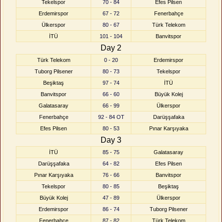
Tekelspor
70 - 84
Efes Pilsen
Erdemirspor
67 - 72
Fenerbahçe
Ülkerspor
80 - 67
Türk Telekom
İTÜ
101 - 104
Banvitspor
Day 2
Türk Telekom
0 - 20
Erdemirspor
Tuborg Pilsener
80 - 73
Tekelspor
Beşiktaş
97 - 74
İTÜ
Banvitspor
66 - 60
Büyük Kolej
Galatasaray
66 - 99
Ülkerspor
Fenerbahçe
92 - 84 OT
Darüşşafaka
Efes Pilsen
80 - 53
Pınar Karşıyaka
Day 3
İTÜ
85 - 75
Galatasaray
Darüşşafaka
64 - 82
Efes Pilsen
Pınar Karşıyaka
76 - 66
Banvitspor
Tekelspor
80 - 85
Beşiktaş
Büyük Kolej
47 - 89
Ülkerspor
Erdemirspor
86 - 74
Tuborg Pilsener
Fenerbahçe
87 - 82
Türk Telekom