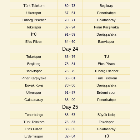
Türk Telekom
80 - 73
Beşiktaş
Ülkerspor
67 - 51
Fenerbahçe
Tuborg Pilsener
70 - 71
Galatasaray
Tekelspor
87 - 94
Pınar Karşıyaka
İTÜ
91 - 89
Darüşşafaka
Efes Pilsen
84 - 60
Banvitspor
Day 24
Tekelspor
83 - 76
İTÜ
Beşiktaş
78 - 81
Efes Pilsen
Banvitspor
76 - 79
Tuborg Pilsener
Pınar Karşıyaka
86 - 81
Türk Telekom
Büyük Kolej
78 - 86
Darüşşafaka
Ülkerspor
91 - 87
Erdemirspor
Galatasaray
63 - 90
Fenerbahçe
Day 25
Fenerbahçe
83 - 67
Büyük Kolej
Türk Telekom
76 - 87
Tekelspor
Efes Pilsen
88 - 69
Galatasaray
Erdemirspor
82 - 84
İTÜ