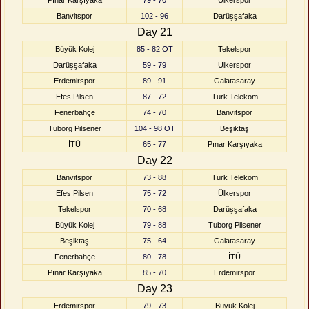
Pınar Karşıyaka
79 - 70
Ülkerspor
Banvitspor
102 - 96
Darüşşafaka
Day 21
Büyük Kolej
85 - 82 OT
Tekelspor
Darüşşafaka
59 - 79
Ülkerspor
Erdemirspor
89 - 91
Galatasaray
Efes Pilsen
87 - 72
Türk Telekom
Fenerbahçe
74 - 70
Banvitspor
Tuborg Pilsener
104 - 98 OT
Beşiktaş
İTÜ
65 - 77
Pınar Karşıyaka
Day 22
Banvitspor
73 - 88
Türk Telekom
Efes Pilsen
75 - 72
Ülkerspor
Tekelspor
70 - 68
Darüşşafaka
Büyük Kolej
79 - 88
Tuborg Pilsener
Beşiktaş
75 - 64
Galatasaray
Fenerbahçe
80 - 78
İTÜ
Pınar Karşıyaka
85 - 70
Erdemirspor
Day 23
Erdemirspor
79 - 73
Büyük Kolej