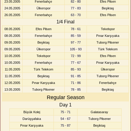
23.05.2005
Fenerbahçe
82 - 80
Efes Pilsen
24.05.2005
Ülkerspor
77 - 83
Beşiktaş
26.05.2005
Fenerbahçe
63 - 70
Efes Pilsen
1/4 Final
08.05.2005
Efes Pilsen
78 - 61
Tekelspor
08.05.2005
Fenerbahçe
85 - 59
Pınar Karşıyaka
09.05.2005
Beşiktaş
97 - 77
Tuborg Pilsener
09.05.2005
Ülkerspor
105 - 93
Türk Telekom
10.05.2005
Tekelspor
72 - 99
Efes Pilsen
10.05.2005
Fenerbahçe
77 - 67
Pınar Karşıyaka
11.05.2005
Türk Telekom
85 - 93
Ülkerspor
11.05.2005
Beşiktaş
91 - 85
Tuborg Pilsener
12.05.2005
Pınar Karşıyaka
71 - 86
Fenerbahçe
13.05.2005
Tuborg Pilsener
78 - 85
Beşiktaş
Regular Season
Day 1
Büyük Kolej
75 - 71
Galatasaray
Darüşşafaka
54 - 67
Tuborg Pilsener
Pınar Karşıyaka
75 - 87
Beşiktaş