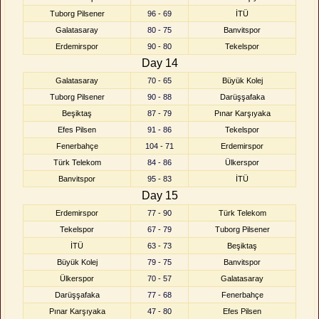
Tuborg Pilsener
96 - 69
İTÜ
Galatasaray
80 - 75
Banvitspor
Erdemirspor
90 - 80
Tekelspor
Day 14
Galatasaray
70 - 65
Büyük Kolej
Tuborg Pilsener
90 - 88
Darüşşafaka
Beşiktaş
87 - 79
Pınar Karşıyaka
Efes Pilsen
91 - 86
Tekelspor
Fenerbahçe
104 - 71
Erdemirspor
Türk Telekom
84 - 86
Ülkerspor
Banvitspor
95 - 83
İTÜ
Day 15
Erdemirspor
77 - 90
Türk Telekom
Tekelspor
67 - 79
Tuborg Pilsener
İTÜ
63 - 73
Beşiktaş
Büyük Kolej
79 - 75
Banvitspor
Ülkerspor
70 - 57
Galatasaray
Darüşşafaka
77 - 68
Fenerbahçe
Pınar Karşıyaka
47 - 80
Efes Pilsen