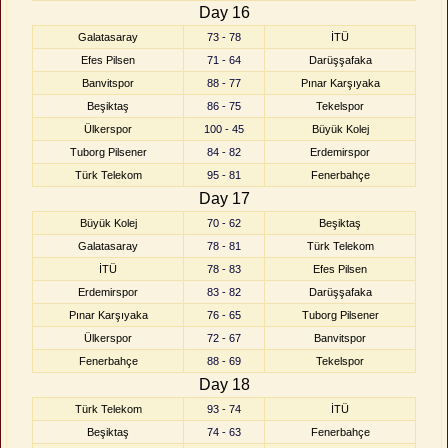
Day 16
Galatasaray
73 - 78
İTÜ
Efes Pilsen
71 - 64
Darüşşafaka
Banvitspor
88 - 77
Pınar Karşıyaka
Beşiktaş
86 - 75
Tekelspor
Ülkerspor
100 - 45
Büyük Kolej
Tuborg Pilsener
84 - 82
Erdemirspor
Türk Telekom
95 - 81
Fenerbahçe
Day 17
Büyük Kolej
70 - 62
Beşiktaş
Galatasaray
78 - 81
Türk Telekom
İTÜ
78 - 83
Efes Pilsen
Erdemirspor
83 - 82
Darüşşafaka
Pınar Karşıyaka
76 - 65
Tuborg Pilsener
Ülkerspor
72 - 67
Banvitspor
Fenerbahçe
88 - 69
Tekelspor
Day 18
Türk Telekom
93 - 74
İTÜ
Beşiktaş
74 - 63
Fenerbahçe